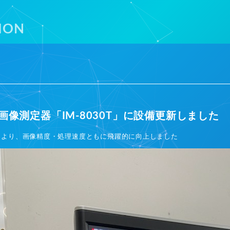
ION
画像測定器「IM-8030T」に設備更新しました
により、画像精度・処理速度ともに飛躍的に向上しました